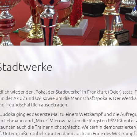
 Stadtwerke
ich wieder der „Pokal der Stadtwerke“ in Frankfurt (Oder) statt. 
 in der Ak U7 und U9, sowie um die Mannschaftspokale. Der Wett
und freundschaftlich ausgetragen.
n Judoka ging es das erste Mal zu einem Wettkampf und die Aufr
 Jan Lehmann und „Maxe“ Mierow hatten die jüngsten PSV-Kämpfer a
staunten auch die Trainer nicht schlecht. Weiterhin demonstrierte
. Unter großen Jubel konnten dann auch am Ende des Wettkampft