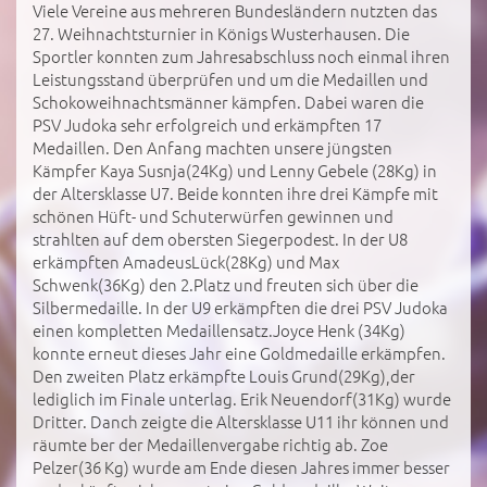
Viele Vereine aus mehreren Bundesländern nutzten das
27. Weihnachtsturnier in Königs Wusterhausen. Die
Sportler konnten zum Jahresabschluss noch einmal ihren
Leistungsstand überprüfen und um die Medaillen und
Schokoweihnachtsmänner kämpfen. Dabei waren die
PSV Judoka sehr erfolgreich und erkämpften 17
Medaillen. Den Anfang machten unsere jüngsten
Kämpfer Kaya Susnja(24Kg) und Lenny Gebele (28Kg) in
der Altersklasse U7. Beide konnten ihre drei Kämpfe mit
schönen Hüft- und Schuterwürfen gewinnen und
strahlten auf dem obersten Siegerpodest. In der U8
erkämpften AmadeusLück(28Kg) und Max
Schwenk(36Kg) den 2.Platz und freuten sich über die
Silbermedaille. In der U9 erkämpften die drei PSV Judoka
einen kompletten Medaillensatz.Joyce Henk (34Kg)
konnte erneut dieses Jahr eine Goldmedaille erkämpfen.
Den zweiten Platz erkämpfte Louis Grund(29Kg),der
lediglich im Finale unterlag. Erik Neuendorf(31Kg) wurde
Dritter. Danch zeigte die Altersklasse U11 ihr können und
räumte ber der Medaillenvergabe richtig ab. Zoe
Pelzer(36 Kg) wurde am Ende diesen Jahres immer besser