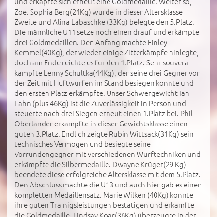
und erkäpfte sich erneut eine Goldmedaille. Weiter so,
Zoe. Sophia Berg(24Kg) wurde in dieser Altersklasse
Zweite und Alina Labaschke (33Kg) belegte den 5.Platz.
Die männliche U11 setze noch einen drauf und erkämpte
drei Goldmedaillen. Den Anfang machte Finley
Kemmel(40Kg), der wieder einige Zitterkämpfe hinlegte,
doch am Ende reichte es für den 1.Platz. Sehr souverä
kämpfte Lenny Schultka(44Kg), der seine drei Gegner vor
der Zeit mit Hüftwürfen im Stand besiegen konnte und
den ersten Platz erkämpfte. Unser Schwergewicht Ian
Lahn (plus 46Kg) ist die Zuverlässigkeit in Person und
steuerte nach drei Siegen erneut einen 1.Platz bei. Phil
Oberländer erkämpfte in dieser Gewichtsklasse einen
guten 3.Platz. Endlich zeigte Rubin Wittsack(31Kg) sein
technisches Vermögen und besiegte seine
Vorrundengegner mit verschiedenen Wurftechniken und
erkämpfte die Silbermedaille. Dwayne Krüger(29 Kg)
beendete diese erfolgreiche Altersklasse mit dem 5.Platz.
Den Abschluss machte die U13 und auch hier gab es einen
kompletten Medaillensatz. Marie Wilken (40Kg) konnte
ihre guten Trainigsleistungen bestätigen und erkämfte
die Goldmedaille. Lindsay Koar(36Kg) überzeugte in der