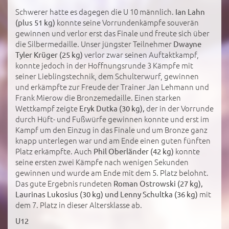
Schwerer hatte es dagegen die U 10 männlich.
Ian Lahn
konnte seine Vorrundenkämpfe souverän
(plus 51 kg)
gewinnen und verlor erst das Finale und freute sich über
die Silbermedaille. Unser jüngster Teilnehmer
Dwayne
verlor zwar seinen Auftaktkampf,
Tyler Krüger (25 kg)
konnte jedoch in der Hoffnungsrunde 3 Kämpfe mit
seiner Lieblingstechnik, dem Schulterwurf, gewinnen
und erkämpfte zur Freude der Trainer Jan Lehmann und
Frank Mierow die Bronzemedaille. Einen starken
Wettkampf zeigte
der in der Vorrunde
Eryk Dutka (30 kg),
durch Hüft- und Fußwürfe gewinnen konnte und erst im
Kampf um den Einzug in das Finale und um Bronze ganz
knapp unterlegen war und am Ende einen guten fünften
Platz erkämpfte. Auch
konnte
Phil Oberländer (42 kg)
seine ersten zwei Kämpfe nach wenigen Sekunden
gewinnen und wurde am Ende mit dem 5. Platz belohnt.
Das gute Ergebnis rundeten
Roman Ostrowski (27 kg),
mit
Laurinas Lukosius (30 kg) und Lenny Schultka (36 kg)
dem 7. Platz in dieser Altersklasse ab.
U12