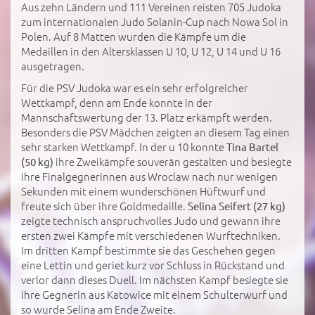
Aus zehn Ländern und 111 Vereinen reisten 705 Judoka
zum internationalen Judo Solanin-Cup nach Nowa Sol in
Polen. Auf 8 Matten wurden die Kämpfe um die
Medaillen in den Altersklassen U 10, U 12, U 14 und U 16
ausgetragen.
Für die PSV Judoka war es ein sehr erfolgreicher
Wettkampf, denn am Ende konnte in der
Mannschaftswertung der 13. Platz erkämpft werden.
Besonders die PSV Mädchen zeigten an diesem Tag einen
sehr starken Wettkampf. In der u 10 konnte
Tina Bartel
ihre Zweikämpfe souverän gestalten und besiegte
(50 kg)
ihre Finalgegnerinnen aus Wroclaw nach nur wenigen
Sekunden mit einem wunderschönen Hüftwurf und
freute sich über ihre Goldmedaille.
Selina Seifert (27 kg)
zeigte technisch anspruchvolles Judo und gewann ihre
ersten zwei Kämpfe mit verschiedenen Wurftechniken.
Im dritten Kampf bestimmte sie das Geschehen gegen
eine Lettin und geriet kurz vor Schluss in Rückstand und
verlor dann dieses Duell. Im nächsten Kampf besiegte sie
ihre Gegnerin aus Katowice mit einem Schulterwurf und
so wurde Selina am Ende Zweite.