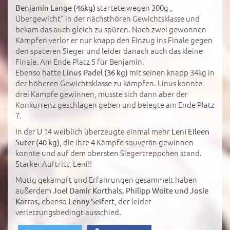
startete wegen 300g „
Benjamin Lange (46kg)
Übergewicht“ in der nächsthören Gewichtsklasse und
bekam das auch gleich zu spüren. Nach zwei gewonnen
Kämpfen verlor er nur knapp den Einzug ins Finale gegen
den späteren Sieger und leider danach auch das kleine
Finale. Am Ende Platz 5 für Benjamin.
Ebenso hatte
mit seinen knapp 34kg in
Linus Padel (36 kg)
der höheren Gewichtsklasse zu kämpfen. Linus konnte
drei Kämpfe gewinnen, musste sich dann aber der
Konkurrenz geschlagen geben und belegte am Ende Platz
7.
In der U 14 weiblich überzeugte einmal mehr
Leni Eileen
, die ihre 4 Kämpfe souverän gewinnen
Suter (40 kg)
konnte und auf dem obersten Siegertreppchen stand.
Starker Auftritt, Leni!!
Mutig gekämpft und Erfahrungen gesammelt haben
außerdem
Joel Damir Korthals, Philipp Woite und Josie
ebenso
, der leider
Karras,
Lenny Seifert
verletzungsbedingt ausschied.