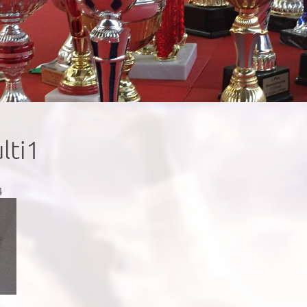
lti1
4