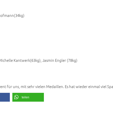
s Hofmann(34kg)
Michelle Kantwerk(63kg), Jasmin Engler (78kg)
ent für uns, mit sehr vielen Medaillen. Es hat wieder einmal viel S
teilen