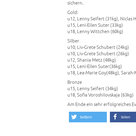
sichern.
Gold:
u12, Lenny Seifert (31kg), Nicla
u15, Leni-Eilen Suter (33kg)
u18, Lenny Wittchen (60kg)
Silber
u10, Liv-Grete Schubert (24kg)
u10, Liv-Grete Schubert (26kg)
u12, Shania Metz (48kg)
u15, Leni-Eilen Suter(36kg)
u18, Lea-Marie Goy(48kg), Sarah-
Bronze
u15, Lenny Seifert (34kg)
u18, Sofia Voroshilovskaja (63kg)
Am Ende ein sehr erfolgreiches Ev
twittern
teilen