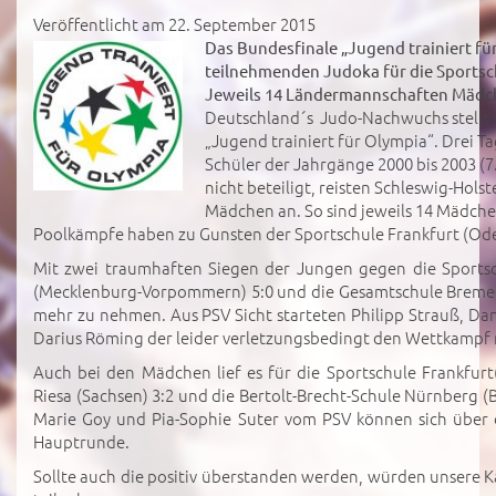
Veröffentlicht am 22. September 2015
Das Bundesfinale „Jugend trainiert für
teilnehmenden Judoka für die Sportsc
Jeweils 14 Ländermannschaften Mädch
Deutschland´s Judo-Nachwuchs stellt s
„Jugend trainiert für Olympia“. Drei T
Schüler der Jahrgänge 2000 bis 2003 (7.-
nicht beteiligt, reisten Schleswig-Ho
Mädchen an. So sind jeweils 14 Mädch
Poolkämpfe haben zu Gunsten der Sportschule Frankfurt (Od
Mit zwei traumhaften Siegen der Jungen gegen die Spor
(Mecklenburg-Vorpommern) 5:0 und die Gesamtschule Bremen-
mehr zu nehmen. Aus PSV Sicht starteten Philipp Strauß, D
Darius Röming der leider verletzungsbedingt den Wettkampf 
Auch bei den Mädchen lief es für die Sportschule Frankfu
Riesa (Sachsen) 3:2 und die Bertolt-Brecht-Schule Nürnberg (
Marie Goy und Pia-Sophie Suter vom PSV können sich über 
Hauptrunde.
Sollte auch die positiv überstanden werden, würden unsere