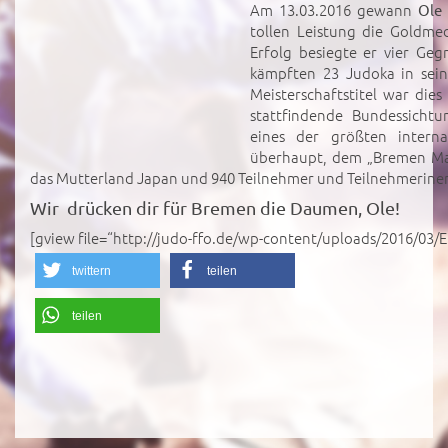
Am 13.03.2016 gewann
Ole
tollen Leistung die Goldme
Erfolg besiegte er vier Ge
kämpften 23 Judoka in sein
Meisterschaftstitel war die
stattfindende Bundessichtu
eines der größten internat
überhaupt, dem „Bremen Mas
das Mutterland Japan und 940 Teilnehmer und Teilnehmerine
Wir drücken dir für Bremen die Daumen, Ole!
[gview file=“http://judo-ffo.de/wp-content/uploads/2016/03/E
twittern
teilen
teilen