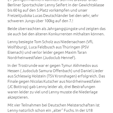
Berliner Sportschüler Lenny Seifert in der Gewichtsklasse
bis 60 kg auf den 5.Platz vorkämpfen und unser
Freizeitjudoka Lucas Deutschländer bei den sehr, sehr
schweren Jungs über 100kg auf den 7.!
Beide überraschten als Jahrgangsjüngste und zeigten das
sie auch bei den älteren Konkurrenten mithalten können.
Lenny besiegte Tom Scholz aus Niedersachsen (VfL
Wolfsburg), Luca Feldbusch aus Thüringen (PSV
Eisenach) und verlor leider gegen Maxim Taran
Nordrheinwestfalen (Judoclub Hennef).
In der Trostrunde war er gegen Tymur Akhmedov aus
Hessen ( Judoclub Samura Offenbach) und Daniel Lieder
aus Schleswig Holstein (TSV Kronshagen) erfolgreich. Das
Finale gegen Nicolas Kutscher aus Nordrheinwestfalen
(JC Bottrop) gab Lenny leider ab, drei Bestrafungen
waren leider zu viel und Lenny musste die Niederlage
akzeptieren.
Mit vier Teilnahmen bei Deutschen Meisterschaften ist
Lenny natürlich schon ein „alter“ Fuchs. In der U18