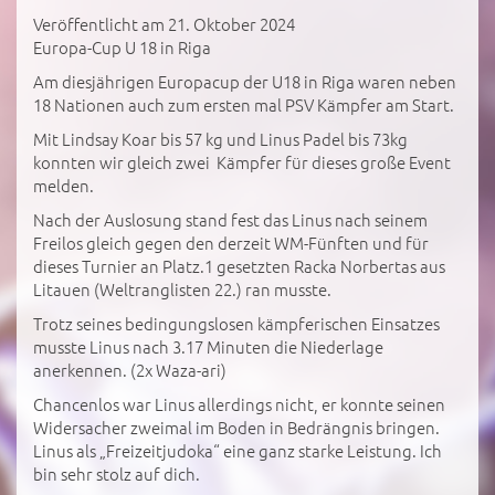
Veröffentlicht am 21. Oktober 2024
Europa-Cup U 18 in Riga
Am diesjährigen Europacup der U18 in Riga waren neben
18 Nationen auch zum ersten mal PSV Kämpfer am Start.
Mit Lindsay Koar bis 57 kg und Linus Padel bis 73kg
konnten wir gleich zwei Kämpfer für dieses große Event
melden.
Nach der Auslosung stand fest das Linus nach seinem
Freilos gleich gegen den derzeit WM-Fünften und für
dieses Turnier an Platz.1 gesetzten Racka Norbertas aus
Litauen (Weltranglisten 22.) ran musste.
Trotz seines bedingungslosen kämpferischen Einsatzes
musste Linus nach 3.17 Minuten die Niederlage
anerkennen. (2x Waza-ari)
Chancenlos war Linus allerdings nicht, er konnte seinen
Widersacher zweimal im Boden in Bedrängnis bringen.
Linus als „Freizeitjudoka“ eine ganz starke Leistung. Ich
bin sehr stolz auf dich.