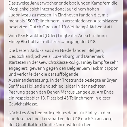
Das zweite Januarwochenende bot jungen Kämpfern die
Möglichkeit sich international auf einem hohen
Judoniveau zu messen. In Eindhoven fanden die, mit
mehr als 1500 Teilnehmern in verschiedenen Altersklassen
besetzten, Dutch Open auf 10 Wettkampfflächen statt.
Vom PSV Frankfurt(Oder) folgte der Ausschreibung
Finley Bischoff als mittlerer Jahrgang der U18.
Die besten Judoka aus den Niederlanden, Belgien,
Deutschland, Schweiz, Luxemburg und Dänemark
starteten in der Gewichtsklasse -55kg. Finley kämpfte sehr
engagiert, gewann gegen den Belgier Sam Tack mit Ippon
und verlor leider die darauffolgende
Auseinandersetzung. In der Trostrunde besiegte er Bryan
Senff aus Holland und schied leider in der nächsten
Paarung gegen den Dänen Marcus Lange aus. Am Ende
ein respektabler 13. Platz bei 45 Teilnehmern in dieser
Gewichtsklasse.
Nächstes Wochenende geht es dann für Finley zu den
Landeseinzelmeisterschaften der U18 nach Strausberg,
der Qualifikation für die Nordostdeutschen