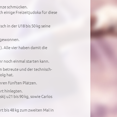
onze schmücken.
h einige Freizeitjudoka für diese
ch in der U18 bis 50 kg seine
r gewonnen.
. Alle vier haben damit die
r noch einmal starten kann.
n betreute und der technisch-
olg hat.
ihren fünften Plätzen.
rt hinlegten.
ij u21 bis 90 kg, sowie Carlos
t bis 48 kg zum zweiten Mal in