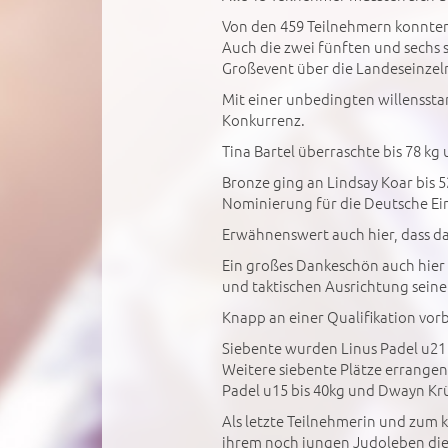
Von den 459 Teilnehmern konnten
Auch die zwei fünften und sechs s
Großevent über die Landeseinzel
Mit einer unbedingten willensstar
Konkurrenz.
Tina Bartel überraschte bis 78 k
Bronze ging an Lindsay Koar bis 
Nominierung für die Deutsche Ein
Erwähnenswert auch hier, dass d
Ein großes Dankeschön auch hier 
und taktischen Ausrichtung seine
Knapp an einer Qualifikation vorb
Siebente wurden Linus Padel u21 
Weitere siebente Plätze errangen 
Padel u15 bis 40kg und Dwayn Krü
Als letzte Teilnehmerin und zum 
ihrem noch jungen Judoleben die