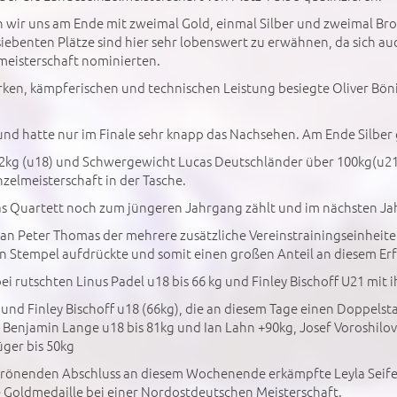
 wir uns am Ende mit zweimal Gold, einmal Silber und zweimal Br
iebenten Plätze sind hier sehr lobenswert zu erwähnen, da sich auc
meisterschaft nominierten.
ken, kämpferischen und technischen Leistung besiegte Oliver Bönis
g und hatte nur im Finale sehr knapp das Nachsehen. Am Ende Silbe
52kg (u18) und Schwergewicht Lucas Deutschländer über 100kg(u21)
zelmeisterschaft in der Tasche.
as Quartett noch zum jüngeren Jahrgang zählt und im nächsten Jah
an Peter Thomas der mehrere zusätzliche Vereinstrainingseinheite
n Stempel aufdrückte und somit einen großen Anteil an diesem Erf
ei rutschten Linus Padel u18 bis 66 kg und Finley Bischoff U21 mit 
und Finley Bischoff u18 (66kg), die an diesem Tage einen Doppelsta
Benjamin Lange u18 bis 81kg und Ian Lahn +90kg, Josef Voroshilovsk
ger bis 50kg
krönenden Abschluss an diesem Wochenende erkämpfte Leyla Seifer
 Goldmedaille bei einer Nordostdeutschen Meisterschaft.