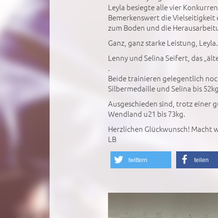
Leyla besiegte alle vier Konkurr
Bemerkenswert die Vielseitigkeit
zum Boden und die Herausarbeitun
Ganz, ganz starke Leistung, Leyla.
Lenny und Selina Seifert, das „äl
.
Beide trainieren gelegentlich no
Silbermedaille und Selina bis 52k
Ausgeschieden sind, trotz einer 
Wendland u21 bis 73kg.
Herzlichen Glückwunsch! Macht w
LB
twittern
teilen
';