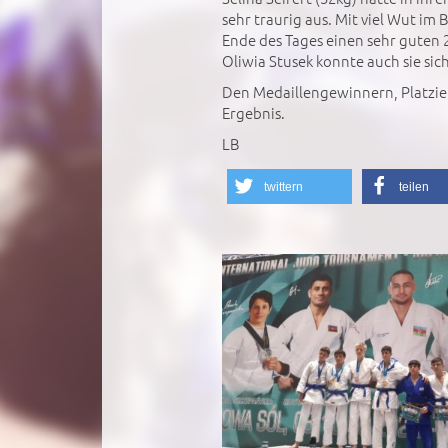
sehr traurig aus. Mit viel Wut im 
Ende des Tages einen sehr guten 2
Oliwia Stusek konnte auch sie sic
Den Medaillengewinnern, Platzie
Ergebnis.
LB
twittern
teilen
';