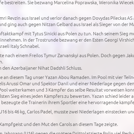
fe bestreiten. Sie bezwang Marcelina Poprawska, Weronika Wiecek 
mri Revzin aus Israel und verlor danach gegen Dovydas Pileckas AS 
nd ging auch gegen Nitzan Gelbard aus Israel als Sieger von der M
uftaktkampf mit Tytus Sinicki aus Polen zu tun. Nach seinem Sieg 
hinnehmen. In der Trostrunde bezwang er den Esten Georgi Virshich 
aeli Italy Schnabel.
gte nach einem Freilos Tymur Zarvanskyi aus Polen. Doch gegen Jaku
n.
 den Azerbaijaner Nihat Dadshli Schluss.
ete an diesem Tag unser Yazan Abou Ramaden. Im Pool mit vier Tei
relis Arussi Omar und Spektor Danil und einer Niederlage gegen den
 Pool weiterkamen und 3 Kämpfer das selbe Resultat vorweisen kon
llsten Sieg eines jeden Kämpfers zu bewerten. Yazan schied leider
 bezeugte die Trainerin ihrem Sportler eine hervorragende kämpfer
U16 bis 46 kg, Carlos Padel, musste zwei Niederlagen einstecken und
 Kampfgeist und den Mut den Carols an diesem Tage zeigte.
rem Jahrgang (U16) gegen die spätere Drittplatzierte Polin viel Pec