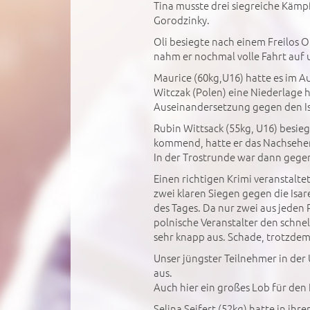
Tina musste drei siegreiche Kämp
Gorodzinky.
Oli besiegte nach einem Freilos O
nahm er nochmal volle Fahrt auf u
Maurice (60kg,U16) hatte es im A
Witczak (Polen) eine Niederlage 
Auseinandersetzung gegen den Isr
Rubin Wittsack (55kg, U16) besie
kommend, hatte er das Nachsehe
In der Trostrunde war dann gegen
Einen richtigen Krimi veranstalt
zwei klaren Siegen gegen die Isa
des Tages. Da nur zwei aus jeden
polnische Veranstalter den schne
sehr knapp aus. Schade, trotzdem
Unser jüngster Teilnehmer in der 
aus.
Auch hier ein großes Lob für den
Selina Seifert (52kg) hatte in ih