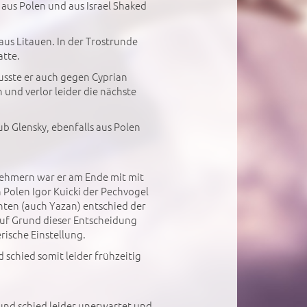
aus Polen und aus Israel Shaked
aus Litauen. In der Trostrunde
atte.
musste er auch gegen Cyprian
und verlor leider die nächste
b Glensky, ebenfalls aus Polen
lnehmern war er am Ende mit mit
 Polen Igor Kuicki der Pechvogel
nten (auch Yazan) entschied der
 auf Grund dieser Entscheidung
ische Einstellung.
 schied somit leider frühzeitig
h und schied leider unerwartet und