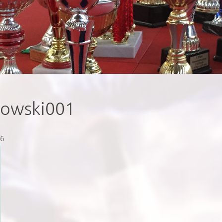
nowski001
16