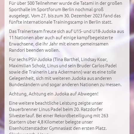
Für über 500 Teilnehmer wurde die Tatami in der großen
Sporthalle im Sportforum Berlin nochmal groß
ausgelegt. Vom 27. bis zum 30. Dezember 2023 fand das
fünfte internationale Trainingscamp in Berlin statt.
Das Trainerteam freute sich auf U15- und U18-Judoka aus
11 Nationen aber auch auf einige kampfbegeisterte
Erwachsene, die ihr Jahr mit einem gemeinsamen
Randori beenden wollen.
Für sechs PSV-Judoka (Tina Barthel, Lindsay Koar,
Maximilian Scholz, Linus und sein Bruder Carlos Padel
sowie die Trainerin Lara Ackermann) war es eine tolle
Gelegenheit, sich mit weiteren Judoka aus anderen
Bundesländern und sogar anderen Nationen zu messen.
Achtung, Achtung ein Judoka auf Abwegen!
Eine weitere beachtliche Leistung zeigte unser
Dauerbrenner Linus Padel beim 20. Ratzdorfer
Silvesterlauf. Bei einer Rekordbeteiligung mit 263
Startern über 4,8 Kilometer belegte unser
Eisenhüttenstädter Gymnasiast den ersten Platz.