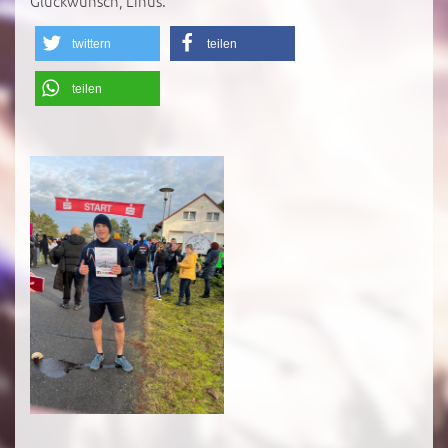
Glückwunsch, Linus.
twittern
teilen
teilen
';