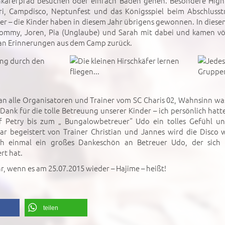
hkäferpfad besuchen oder einfach Baden gehen. Besondere Highl
i, Campdisco, Neptunfest und das Königsspiel beim Abschlusstr
er – die Kinder haben in diesem Jahr übrigens gewonnen. In diese
Tommy, Joren, Pia (Unglaube) und Sarah mit dabei und kamen vö
 an Erinnerungen aus dem Camp zurück.
n alle Organisatoren und Trainer vom SC Charis 02, Wahnsinn was
n Dank für die tolle Betreuung unserer Kinder – ich persönlich hat
lf Petry bis zum „ Bungalowbetreuer“ Udo ein tolles Gefühl u
ar begeistert von Trainer Christian und Jannes wird die Disco w
och einmal ein großes Dankeschön an Betreuer Udo, der sich
rt hat.
r, wenn es am 25.07.2015 wieder – Hajime – heißt!
teilen