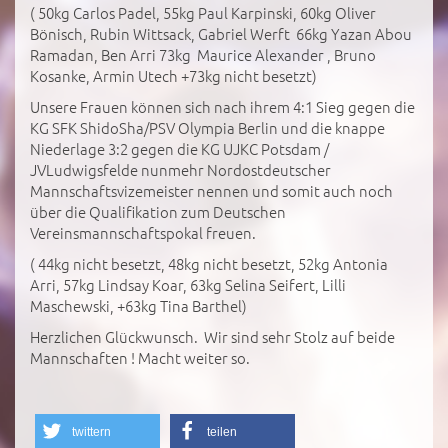
( 50kg Carlos Padel, 55kg Paul Karpinski, 60kg Oliver
Bönisch, Rubin Wittsack, Gabriel Werft 66kg Yazan Abou
Ramadan, Ben Arri 73kg Maurice Alexander , Bruno
Kosanke, Armin Utech +73kg nicht besetzt)
Unsere Frauen können sich nach ihrem 4:1 Sieg gegen die
KG SFK ShidoSha/PSV Olympia Berlin und die knappe
Niederlage 3:2 gegen die KG UJKC Potsdam /
JVLudwigsfelde nunmehr Nordostdeutscher
Mannschaftsvizemeister nennen und somit auch noch
über die Qualifikation zum Deutschen
Vereinsmannschaftspokal freuen.
( 44kg nicht besetzt, 48kg nicht besetzt, 52kg Antonia
Arri, 57kg Lindsay Koar, 63kg Selina Seifert, Lilli
Maschewski, +63kg Tina Barthel)
Herzlichen Glückwunsch. Wir sind sehr Stolz auf beide
Mannschaften ! Macht weiter so.
twittern
teilen