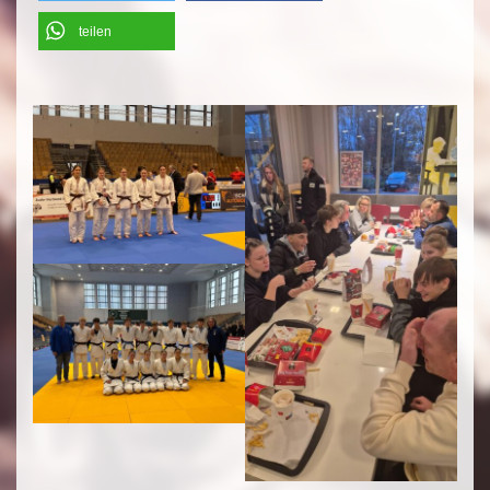
teilen
';