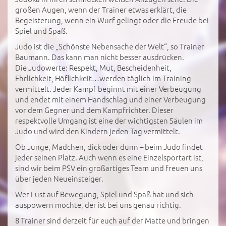
großen Augen, wenn der Trainer etwas erklärt, die
Begeisterung, wenn ein Wurf gelingt oder die Freude bei
Spiel und Spaß.
Judo ist die „Schönste Nebensache der Welt“, so Trainer
Baumann. Das kann man nicht besser ausdrücken.
Die Judowerte: Respekt, Mut, Bescheidenheit,
Ehrlichkeit, Höflichkeit…werden täglich im Training
vermittelt. Jeder Kampf beginnt mit einer Verbeugung
und endet mit einem Handschlag und einer Verbeugung
vor dem Gegner und dem Kampfrichter. Dieser
respektvolle Umgang ist eine der wichtigsten Säulen im
Judo und wird den Kindern jeden Tag vermittelt.
Ob Junge, Mädchen, dick oder dünn – beim Judo findet
jeder seinen Platz. Auch wenn es eine Einzelsportart ist,
sind wir beim PSV ein großartiges Team und freuen uns
über jeden Neueinsteiger.
Wer Lust auf Bewegung, Spiel und Spaß hat und sich
auspowern möchte, der ist bei uns genau richtig.
8 Trainer sind derzeit für euch auf der Matte und bringen