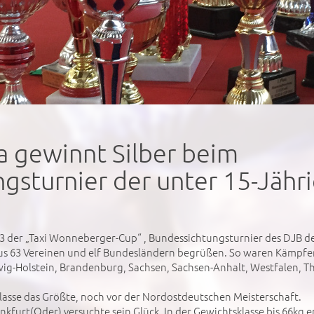
a gewinnt Silber beim
sturnier der unter 15-Jähri
23 der „Taxi Wonneberger-Cup“ , Bundessichtungsturnier des DJB de
aus 63 Vereinen und elf Bundesländern begrüßen. So waren Kämp
ig-Holstein, Brandenburg, Sachsen, Sachsen-Anhalt, Westfalen, T
rsklasse das Größte, noch vor der Nordostdeutschen Meisterschaft.
kfurt(Oder) versuchte sein Glück. In der Gewichtsklasse bis 66kg e