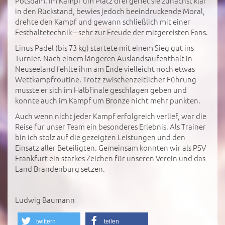
Potsdam. Im Kampf um Platz drei geriet sie zunächst klar
in den Rückstand, bewies jedoch beeindruckende Moral,
drehte den Kampf und gewann schließlich mit einer
Festhaltetechnik – sehr zur Freude der mitgereisten Fans.
Linus Padel (bis 73 kg) startete mit einem Sieg gut ins
Turnier. Nach einem längeren Auslandsaufenthalt in
Neuseeland fehlte ihm am Ende vielleicht noch etwas
Wettkampfroutine. Trotz zwischenzeitlicher Führung
musste er sich im Halbfinale geschlagen geben und
konnte auch im Kampf um Bronze nicht mehr punkten.
Auch wenn nicht jeder Kampf erfolgreich verlief, war die
Reise für unser Team ein besonderes Erlebnis. Als Trainer
bin ich stolz auf die gezeigten Leistungen und den
Einsatz aller Beteiligten. Gemeinsam konnten wir als PSV
Frankfurt ein starkes Zeichen für unseren Verein und das
Land Brandenburg setzen.
Ludwig Baumann
twittern
teilen