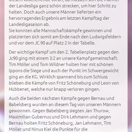
der Landesliga ganz schön strecken, um hier Schritt zu
halten. Doch auch unsere Männer lieferten ein
hervorragendes Ergebnis am letzten Kampftag der
Landesligasaison ab.
Sie konnten alle Mannschaftskämpfe gewinnen und
platzierten sich somit am Ende nach den Ludwigsfeldern
und vor dem JC 90 auf Platz 2 in der Tabelle.
Der wichtige Kampf um den 2. Tabellenplatz gegen den
Jc90 ging mit einem 3:2 an unsere Kampfgemeinschaft.
Tim Möller und Tom Wildner holten hier mit schönen
Ippons die Siege und auch der Punkt im Schwergewicht
ging an die KG. Wirklich spannend bis zum Schluss
blieben die Kämpfe von Fritz Schöneburg und Leon von
Hübbenet, welche nur knapp verloren gingen.
Auch die beiden nächsten Kämpfe gegen Bernau und
Babelsberg wurden an diesem Tag von unseren Männern
gewonnen. Gegen Babelsberg siegten Jan Thurow,
Maximilian Gubernus und Dirk Lehmann und gegen
Bernau holten Fritz Schöneburg, Jan Lehmann, Tim
Möller und Ninus Kiel die Punkte für die