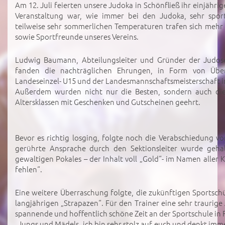
Am 12. Juli feierten unsere Judoka in Schönfließ ihr einjähr
Veranstaltung war, wie immer bei den Judoka, sehr spor
teilweise sehr sommerlichen Temperaturen trafen sich mehr 
sowie Sportfreunde unseres Vereins.
Ludwig Baumann, Abteilungsleiter und Gründer der Judose
fanden die nachträglichen Ehrungen, in Form von Über
Landeseinzel- U15 und der Landesmannschaftsmeisterschaft in
Außerdem wurden nicht nur die Besten, sondern auch die 
Altersklassen mit Geschenken und Gutscheinen geehrt.
Bevor es richtig losging, folgte noch die Verabschiedung vo
gerührte Ansprache durch den Sektionsleiter wurde geh
gewaltigen Pokales – der Inhalt voll „Gold“- im Namen aller K
fehlen“.
Eine weitere Überraschung folgte, die zukünftigen Sportschü
langjährigen „Strapazen“. Für den Trainer eine sehr traurig
spannende und hoffentlich schöne Zeit an der Sportschule in 
„Jungs und Mädels, ich bin sehr stolz auf euch und denkt imm