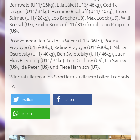
Bernwald (U11/-25kg), Elia Jäkel (U13/-46kg), Cedrik
Dreger (U11/-34kg), Hermine Bischoff (U11/-40kg), Thore
Stirnat (U11/-28kg), Leo Broche (U9), Max Loock (U9), Willi
Kreisel (U7), Emilio Krüger (U11/-31kg) und Leon Raupach
(U9).
Bronzemedaillen: Viktoria Wierz (U13/-36kg), Bogna
Przybyla (U13/-40kg), Kalina Przybyla (U11/-30kg), Nikita
Ostrovsky (U11/-40kg), Ben Swietelsky (U11/-46kg), Juan-
Elias Breuning (U11/-31kg), Tim Dochow (U9), Lia Sydow
(U9), Ida Peter (U9) und Fiete Harnisch (U7).
Wir gratulieren allen Sportlern zu diesem tollen Ergebnis.
LA
twittern
teilen
teilen
';