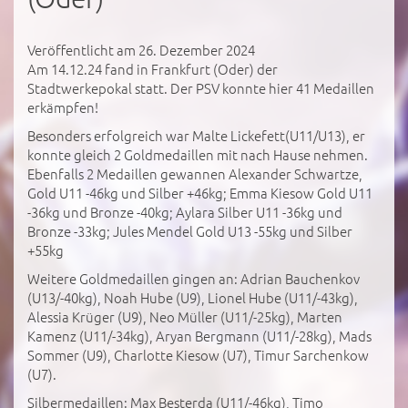
Veröffentlicht am 26. Dezember 2024
Am 14.12.24 fand in Frankfurt (Oder) der
Stadtwerkepokal statt. Der PSV konnte hier 41 Medaillen
erkämpfen!
Besonders erfolgreich war Malte Lickefett(U11/U13), er
konnte gleich 2 Goldmedaillen mit nach Hause nehmen.
Ebenfalls 2 Medaillen gewannen Alexander Schwartze,
Gold U11 -46kg und Silber +46kg; Emma Kiesow Gold U11
-36kg und Bronze -40kg; Aylara Silber U11 -36kg und
Bronze -33kg; Jules Mendel Gold U13 -55kg und Silber
+55kg
Weitere Goldmedaillen gingen an: Adrian Bauchenkov
(U13/-40kg), Noah Hube (U9), Lionel Hube (U11/-43kg),
Alessia Krüger (U9), Neo Müller (U11/-25kg), Marten
Kamenz (U11/-34kg), Aryan Bergmann (U11/-28kg), Mads
Sommer (U9), Charlotte Kiesow (U7), Timur Sarchenkow
(U7).
Silbermedaillen: Max Besterda (U11/-46kg), Timo