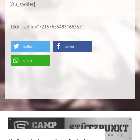
[/su_spoiler]
[flickr_set id=“72157655483166355″]
twittern
teilen
teilen