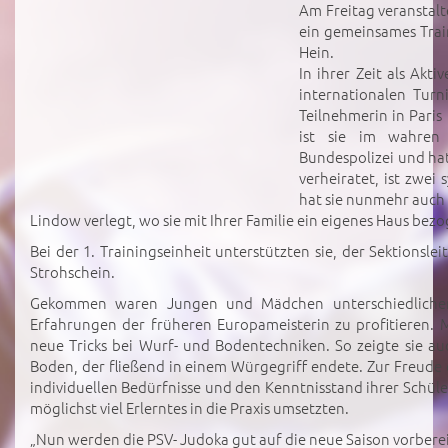
Am Freitag veranstalt
ein gemeinsames Trai
Hein.
In ihrer Zeit als Akt
internationalen Tur
Teilnehmerin in Paris
ist sie im wahren
Bundespolizei und ha
verheiratet, ist zwei
hat sie nunmehr auch 
Lindow verlegt, wo sie mit Ihrer Familie ein eigenes Haus bezo
Bei der 1. Trainingseinheit unterstützten sie, der Sektion
Strohschein.
Gekommen waren Jungen und Mädchen unterschiedlicher 
Erfahrungen der früheren Europameisterin zu profitieren. M
neue Tricks bei Wurf- und Bodentechniken. So zeigte sie 
Boden, der fließend in einem Würgegriff endete. Zur Freude d
individuellen Bedürfnisse und den Kenntnisstand ihrer Schüle
möglichst viel Erlerntes in die Praxis umsetzten.
„Nun werden die PSV- Judoka gut auf die neue Saison vorbereit