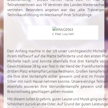
Teilnehmerinnen aus 19 Vereinen des Landes Niedersachsen
vertreten. Besonders angetan war das „alte Trainerge
Technikausführung im Wettkampf ihrer Schützlinge.
2. Platz: Lucy Kahl
Den Anfang machte in der U9 unser Leichtgewicht Michelle G
ihrem Hüftwurf auf die Matte beförderte und den ersten Pla
Michelle nach und konnte ebenfalls ihre drei Kämpfe vorz
Gewichtsklasse 28 kg war fest in der Hand der Frankfurterinne
dritten Platz erkämpfte Larissa Redmann. Großen kämpferische
die ihre drei Vorkämpfe sicher gewann und erst im Finale 
Silber mit nach Hause nehmen konnte. Unsere einzige Teilneh
ebenfalls souverän ihre Vorrundenkämpfe gewann und si
Braunschweig geschlagen geben musste.
Mit diesem tollen Ergebnis, guter Laune und Musik ging es d
Schönherr zurück an die Oder. Auf Grund der guten Leistunge