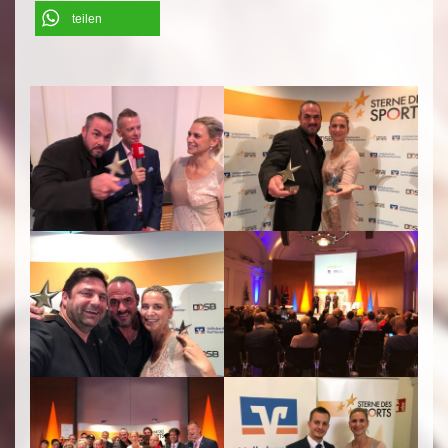
teilen
';