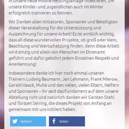
in unsere neue mobile Heizungsanlage investieren, um
unsere Kinder- und Jugendlichen auch im Winter
erfolgreich trainieren zu können.
Wir Danken allen Initiatoren, Sponsoren und Beteiligten
dieser Veranstaltung für die Unterstützung und
Auszeichnung für unsere Arbeit! Es ist wirklich wichtig,
dass all diese wundervollen Projekte, ob groß oder klein,
Beachtung und Wertschätzung finden, denn diese Arbeit
wird einzig und allein von Menschen im Ehrenamt
geführt und dafür gebührt jedem Einzelnen Respekt und
Anerkennung!
Insbesondere danke ich hier noch einmal unseren
Trainern Ludwig Baumann, Jan Lehmann, Frank Mierow,
Gerald Haack, Mulle und den vielen, vielen Eltern, Helfern
und Sponsoren – ihr seid das Fundament auf dem unsere
Abteilung ruht und natürlich danken wir Carsten Stahl
und Torsten Seiring, die dieses Projekt von Anfang an
gemeinsam mit uns initiiert haben.
twittern
teilen