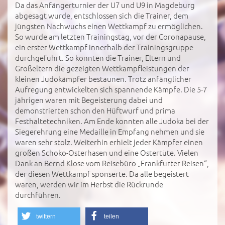
Da das Anfängerturnier der U7 und U9 in Magdeburg
abgesagt wurde, entschlossen sich die Trainer, dem
jüngsten Nachwuchs einen Wettkampf zu ermöglichen.
So wurde am letzten Trainingstag, vor der Coronapause,
ein erster Wettkampf innerhalb der Trainingsgruppe
durchgeführt. So konnten die Trainer, Eltern und
Großeltern die gezeigten Wettkampfleistungen der
kleinen Judokämpfer bestaunen. Trotz anfänglicher
Aufregung entwickelten sich spannende Kämpfe. Die 5-7
jährigen waren mit Begeisterung dabei und
demonstrierten schon den Hüftwurf und prima
Festhaltetechniken. Am Ende konnten alle Judoka bei der
Siegerehrung eine Medaille in Empfang nehmen und sie
waren sehr stolz. Weiterhin erhielt jeder Kämpfer einen
großen Schoko-Osterhasen und eine Ostertüte. Vielen
Dank an Bernd Klose vom Reisebüro „Frankfurter Reisen“,
der diesen Wettkampf sponserte. Da alle begeistert
waren, werden wir im Herbst die Rückrunde
durchführen.
twittern
teilen