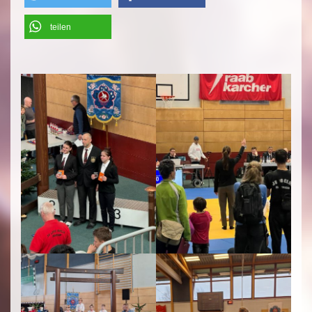
teilen
';