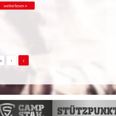
weiterlesen »
ck
1
2