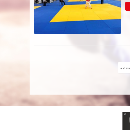
« Zurü