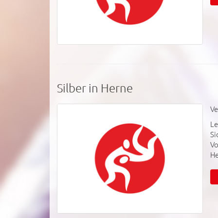
Silber in Herne
Ve
Le
Si
Vo
He