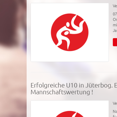
Ve
07
Or
mi
Ja
Erfolgreiche U10 in Jüterbog. Er
Mannschaftswertung !
Ve
Na
fü