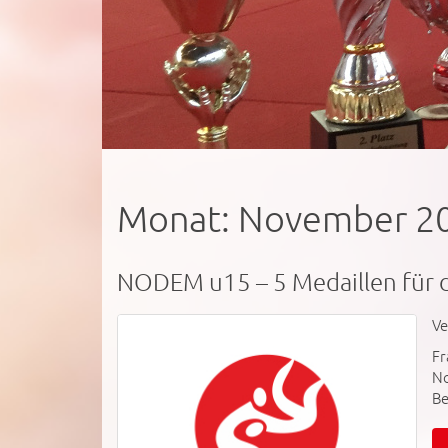
Monat:
November 2
NODEM u15 – 5 Medaillen für 
Ve
Fr
No
Be